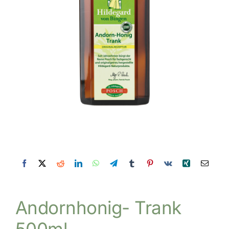
Andornhonig- Trank
500ml