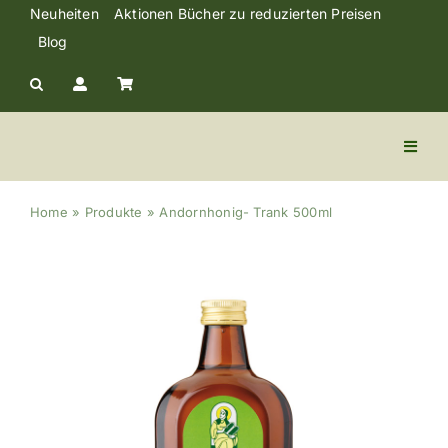
Skip
Neuheiten
Aktionen Bücher zu reduzierten Preisen
to
Blog
content
Toggl
Naviga
Kräuter Trank
Home
»
Produkte
»
Andornhonig- Trank 500ml
Kräuter & Tabs
Lebensmittel
Cremen und Öle
Literatur