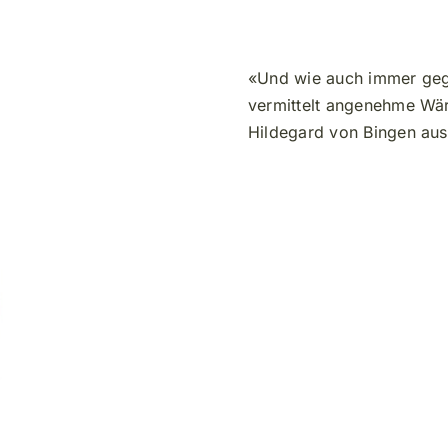
(ganz)
200g
Menge
«Und wie auch immer geg
vermittelt angenehme Wär
Hildegard von Bingen au