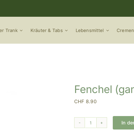
er Trank
Kräuter & Tabs
Lebensmittel
Cremen
Fenchel (ga
CHF
8.90
In d
Fenchel