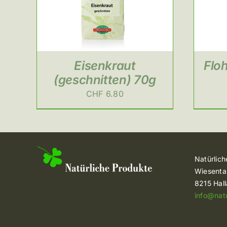
Eisenkraut
Flo
(geschnitten) 70g
CHF
6.80
Natürlic
Wiesenta
8215 Hal
info@nat