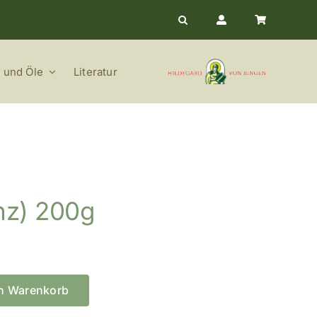
 und Öle
Literatur
nz) 200g
en Warenkorb