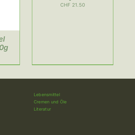
CHF
21.50
el
00g
Lebensmittel
Cremen und Öle
Literatur