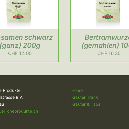
hsamen schwarz
Bertramwurz
(ganz) 200g
(gemahlen) 1
CHF
12.00
CHF
16.30
he Produkte
Home
lstrasse 8 A
Kräuter Trank
lau
Kräuter & Tabs
uerlicheprodukte.ch