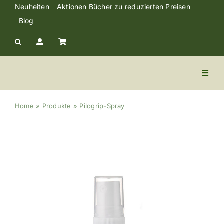
Skip
Neuheiten
Aktionen Bücher zu reduzierten Preisen
to
Blog
content
Toggl
Naviga
Kräuter Trank
Home
»
Produkte
»
Pilogrip-Spray
Kräuter & Tabs
Lebensmittel
Cremen und Öle
Literatur