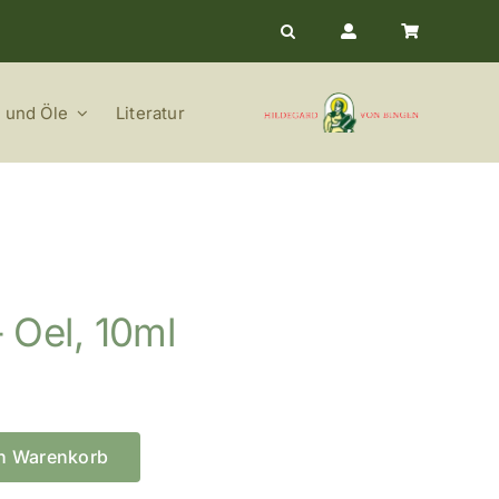
 und Öle
Literatur
 Oel, 10ml
en Warenkorb