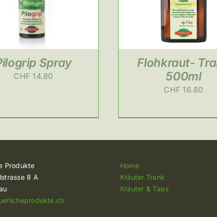
Pilogrip Spray
Flohkraut- Tr
500ml
CHF
14.80
CHF
16.80
he Produkte
Home
lstrasse 8 A
Kräuter Trank
lau
Kräuter & Tabs
uerlicheprodukte.ch