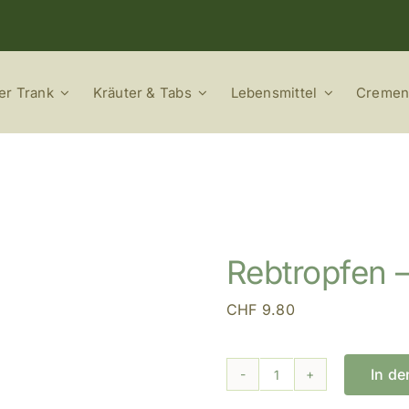
er Trank
Kräuter & Tabs
Lebensmittel
Cremen
Rebtropfen –
CHF
9.80
In d
Rebtropfen