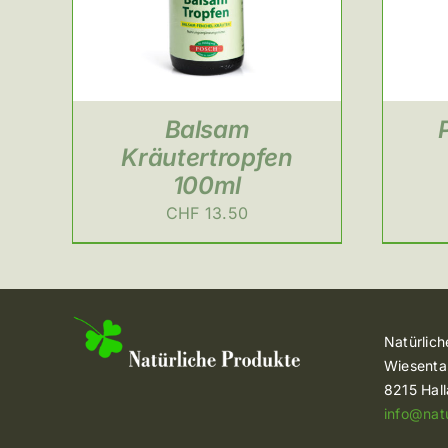
Balsam
Kräutertropfen
100ml
CHF
13.50
Natürlic
Wiesenta
8215 Hal
info@nat