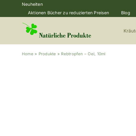
Skip
Neuheiten
to
Aktionen Bücher zu reduzierten Preisen
Blog
content
Kräut
Home
»
Produkte
»
Rebtropfen – Oel, 10ml