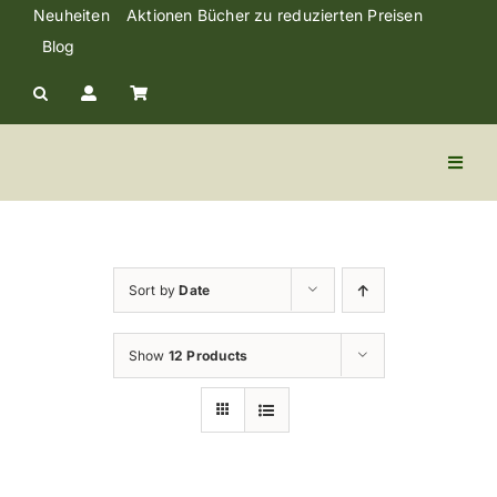
Skip
Neuheiten
Aktionen Bücher zu reduzierten Preisen
to
Blog
content
Toggl
Naviga
Kräuter Trank
Kräuter & Tabs
Sort by
Date
Lebensmittel
Show
12 Products
Cremen und Öle
Literatur