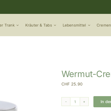
er Trank
Kräuter & Tabs
Lebensmittel
Cremen
Wermut-Cr
CHF
25.90
In d
Wermut-