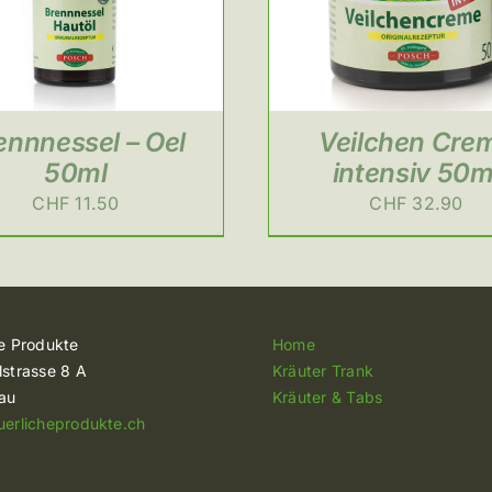
ennnessel – Oel
Veilchen Cre
50ml
intensiv 50m
CHF
11.50
CHF
32.90
he Produkte
Home
lstrasse 8 A
Kräuter Trank
lau
Kräuter & Tabs
uerlicheprodukte.ch