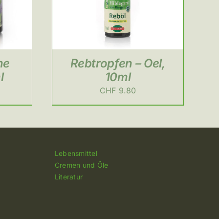
me
Rebtropfen – Oel,
l
10ml
CHF
9.80
Lebensmittel
Cremen und Öle
Literatur