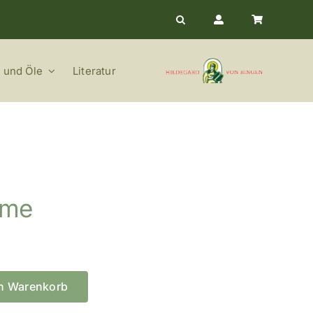
 und Öle
Literatur
eme
en Warenkorb