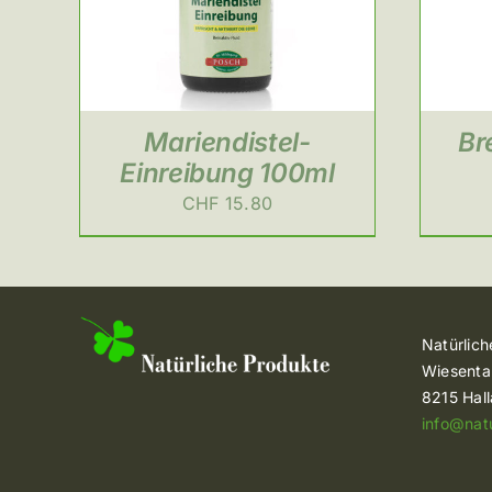
Mariendistel-
Br
Einreibung 100ml
CHF
15.80
Natürlic
Wiesenta
8215 Hal
info@nat